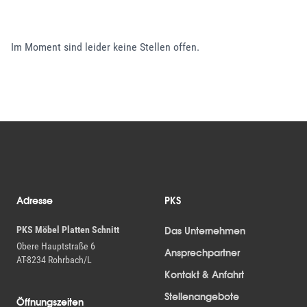
Im Moment sind leider keine Stellen offen.
Fußzeile
Adresse
PKS
PKS Möbel Platten Schnitt
Das Unternehmen
Obere Hauptstraße 6
Ansprechpartner
AT-8234 Rohrbach/L
Kontakt & Anfahrt
Stellenangebote
Öffnungszeiten