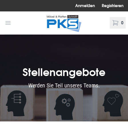
Anmelden
Registrieren
PKS Möbel Platten Schnitt
Menü öffnen
0
Warenk
Stellenangebote
Werden Sie Teil unseres Teams.