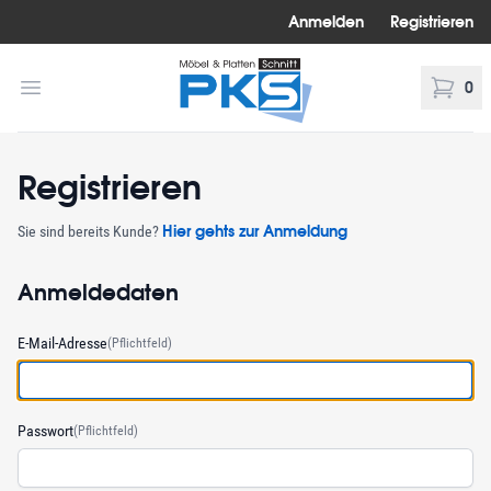
Anmelden
Registrieren
PKS Möbel Platten Schnitt
Menü öffnen
0
Warenk
Registrieren
Hier gehts zur Anmeldung
Sie sind bereits Kunde?
Anmeldedaten
E-Mail-Adresse
(Pflichtfeld)
Passwort
(Pflichtfeld)