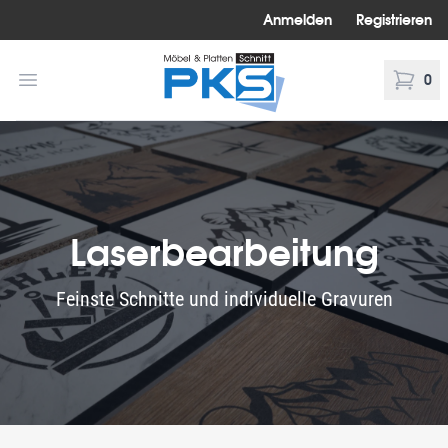
Anmelden
Registrieren
PKS Möbel Platten Schnitt
Menü öffnen
0
Warenk
Laserbearbeitung
Feinste Schnitte und individuelle Gravuren