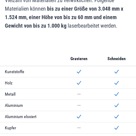
Vielzahl von Materialien zu verwirklichen. Folgende
Materialien können
bis zu einer Größe von 3.048 mm x
1.524 mm, einer Höhe von bis zu 60 mm und einem
Gewicht von bis zu 1.000 kg
laserbearbeitet werden.
Gravieren
Schneiden
Kunststoffe
können mit dem Laser graviert we
können mit dem
Holz
kann mit dem Laser graviert werd
kann mit dem La
Metall
kann nicht mit dem Laser graviert
kann mit dem La
Aluminium
kann nicht mit dem Laser graviert
kann mit dem La
Aluminium eloxiert
kann mit dem Laser graviert werd
kann mit dem La
Kupfer
kann nicht mit dem Laser graviert
kann mit dem La