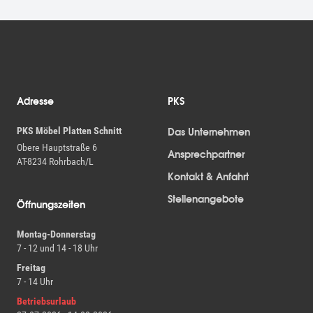
Fußzeile
Adresse
PKS
PKS Möbel Platten Schnitt
Das Unternehmen
Obere Hauptstraße 6
Ansprechpartner
AT-8234 Rohrbach/L
Kontakt & Anfahrt
Stellenangebote
Öffnungszeiten
Montag-Donnerstag
7 - 12 und 14 - 18 Uhr
Freitag
7 - 14 Uhr
Betriebsurlaub